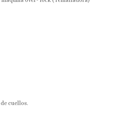
 maquina over- lock ( remalladora)
 de cuellos.