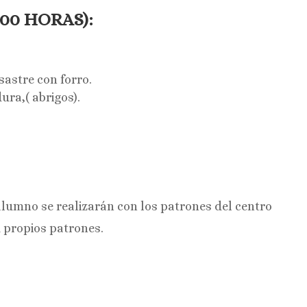
200 HORAS):
astre con forro.
ra,( abrigos).
alumno se realizarán con los patrones del centro
 propios patrones.