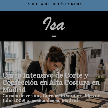
ESCUELA DE DISEÑO Y MODA
Curso Intensivo de Corte y
Confección en Alta Costura en
Madrid
Cursos de verano
,
Cursos de verano - Mes de
Julio
100% presenciales en Madrid