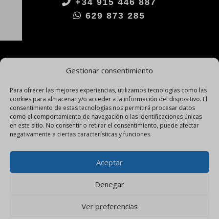
+34 915 446 887
629 873 285
Gestionar consentimiento
Para ofrecer las mejores experiencias, utilizamos tecnologías como las
cookies para almacenar y/o acceder a la información del dispositivo. El
consentimiento de estas tecnologías nos permitirá procesar datos
como el comportamiento de navegación o las identificaciones únicas
en este sitio. No consentir o retirar el consentimiento, puede afectar
negativamente a ciertas características y funciones.
Aceptar
Denegar
Aviso Legal
|
Políticas de Cookies
|
Política de
Ver preferencias
Privacidad
|
Protección de Datos