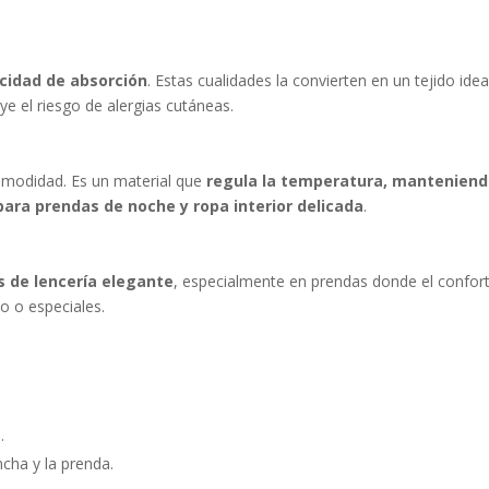
acidad de absorción
. Estas cualidades la convierten en un tejido ide
ye el riesgo de alergias cutáneas.
comodidad. Es un material que
regula la temperatura, manteniendo 
para prendas de noche y ropa interior delicada
.
s de lencería elegante
, especialmente en prendas donde el confort y
o o especiales.
.
cha y la prenda.