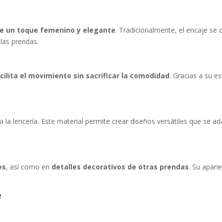
ade un toque femenino y elegante
. Tradicionalmente, el encaje se 
las prendas.
cilita el movimiento sin sacrificar la comodidad
. Gracias a su e
a la lencería. Este material permite crear diseños versátiles que se 
es
, así como en
detalles decorativos de otras prendas
. Su apari
e