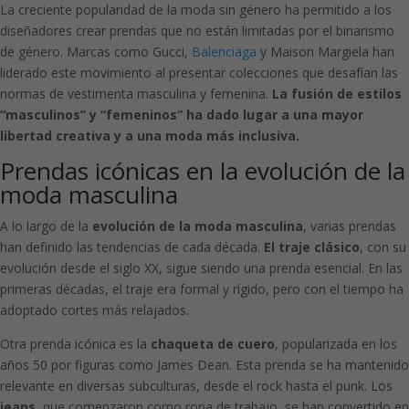
La creciente popularidad de la moda sin género ha permitido a los
diseñadores crear prendas que no están limitadas por el binarismo
de género. Marcas como Gucci,
Balenciaga
y Maison Margiela han
liderado este movimiento al presentar colecciones que desafían las
normas de vestimenta masculina y femenina.
La fusión de estilos
“masculinos” y “femeninos” ha dado lugar a una mayor
libertad creativa y a una moda más inclusiva.
Prendas icónicas en la evolución de la
moda masculina
A lo largo de la
evolución de la moda masculina
, varias prendas
han definido las tendencias de cada década.
El traje clásico
, con su
evolución desde el siglo XX, sigue siendo una prenda esencial. En las
primeras décadas, el traje era formal y rígido, pero con el tiempo ha
adoptado cortes más relajados.
Otra prenda icónica es la
chaqueta de cuero
, popularizada en los
años 50 por figuras como James Dean. Esta prenda se ha mantenido
relevante en diversas subculturas, desde el rock hasta el punk. Los
jeans
, que comenzaron como ropa de trabajo, se han convertido en